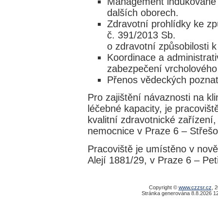
Management indukované z
dalších oborech.
Zdravotní prohlídky ke zp
č. 391/2013 Sb.
o zdravotní způsobilosti 
Koordinace a administrati
zabezpečení vrcholového 
Přenos vědeckých poznat
Pro zajištění návaznosti na kl
léčebné kapacity, je pracoviš
kvalitní zdravotnické zařízení
nemocnice v Praze 6 – Střešo
Pracoviště je umístěno v nově
Alejí 1881/29, v Praze 6 – Petř
Copyright ©
www.czzsr.cz
, 
Stránka generována 8.8.2026 12