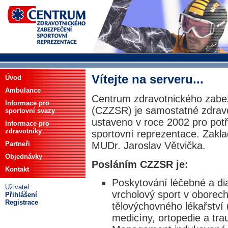
Vítejte na serveru...
Úvod
Ambulance
Centrum zdravotnického zabe
Informace pro
(CZZSR) je samostatné zdravot
sportovní svazy
ustaveno v roce 2002 pro potř
Informace pro
zdravotníky
sportovní reprezentace. Zakl
Partneři
MUDr. Jaroslav Větvička.
Objednávky
Posláním CZZSR je:
Kontakt
Poskytování léčebné a di
Uživatel:
vrcholový sport v oborec
Přihlášení
Registrace
tělovýchovného lékařství 
medicíny, ortopedie a tra